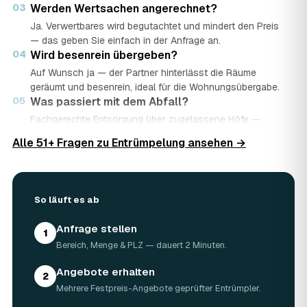
03
Werden Wertsachen angerechnet?
Ja. Verwertbares wird begutachtet und mindert den Preis
— das geben Sie einfach in der Anfrage an.
04
Wird besenrein übergeben?
Auf Wunsch ja — der Partner hinterlässt die Räume
geräumt und besenrein, ideal für die Wohnungsübergabe.
05
Was passiert mit dem Abfall?
Fachgerechte Entsorgung über zugelassene Höfe —
Wertstoffe werden recycelt oder gespendet, mit
Alle 51+ Fragen zu Entrümpelung ansehen →
Nachweis.
06
Ist die Anfrage kostenlos?
Ja, kostenlos und unverbindlich. Sie vergleichen mehrere
Angebote und entscheiden in Ruhe.
So läuft es ab
Anfrage stellen
1
Bereich, Menge & PLZ — dauert 2 Minuten.
Angebote erhalten
2
Mehrere Festpreis-Angebote geprüfter Entrümpler.