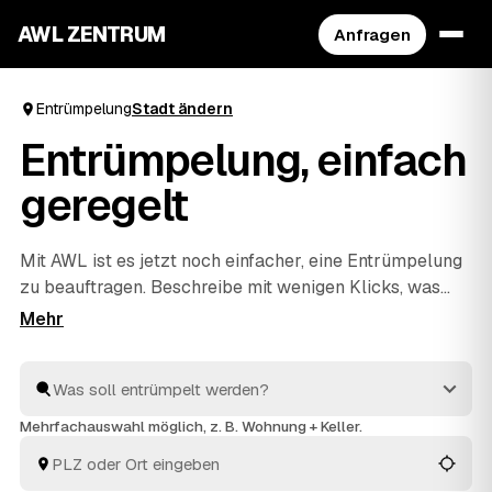
AWL ZENTRUM
Anfragen
Entrümpelung
Stadt ändern
Entrümpelung, einfach
geregelt
Mit AWL ist es jetzt noch einfacher, eine Entrümpelung
zu beauftragen. Beschreibe mit wenigen Klicks, was
raus soll, und erhalte passende Festpreis-Angebote
von geprüften Anbietern aus deiner Region. Ob
Wohnung, Keller, Dachboden oder Haushaltsauflösung
– die Profis räumen schnell aus und entsorgen alles
fachgerecht. So ist dies die praktischste Art, deine
Mehrfachauswahl möglich, z. B. Wohnung + Keller.
nächste Entrümpelung zu organisieren.