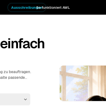
Ausschreibungen
So funktioniert AWL
einfach
ng zu beauftragen.
halte passende
ner Region. Ob
 – die Profis räumen
es die praktischste Art,