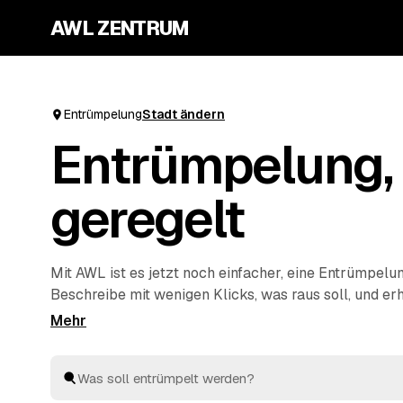
AWL ZENTRUM
Entrümpelung
Stadt ändern
Entrümpelung, 
geregelt
Mit AWL ist es jetzt noch einfacher, eine Entrümpelu
Beschreibe mit wenigen Klicks, was raus soll, und er
Festpreis-Angebote von geprüften Anbietern aus dei
Wohnung, Keller, Dachboden oder Haushaltsauflösung
schnell aus und entsorgen alles fachgerecht. So ist di
deine nächste Entrümpelung zu organisieren.