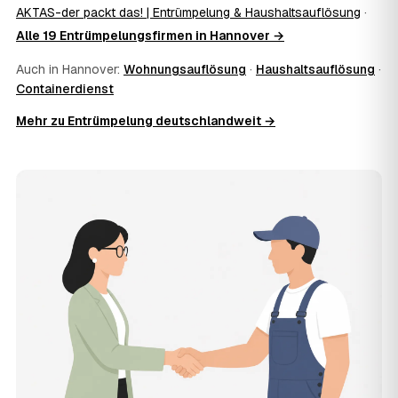
Ausräumen, Tragen und Verladen, den Transport sowie die
AKTAS-der packt das! | Entrümpelung & Haushaltsauflösung
·
fachgerechte Entsorgung ab — auf Wunsch inklusive
Alle 19 Entrümpelungsfirmen in Hannover →
besenreiner Übergabe. Es gibt keine versteckten
Zusatzkosten: Was vereinbart ist, gilt. Anrechenbare
Auch in Hannover:
Wohnungsauflösung
·
Haushaltsauflösung
·
Wertgegenstände senken den Endpreis zusätzlich.
Containerdienst
11
Was kostet die Anfrage über AWL Zentrum?
Mehr zu Entrümpelung deutschlandweit →
Die Anfrage ist kostenlos und unverbindlich. AWL
Zentrum ist Vermittler: Sie schildern einmal, was raus
muss, und erhalten mehrere Festpreis-Angebote geprüfter
Entrümpler aus Hannover zum Vergleichen. Bezahlt wird
nur der Entrümpler, den Sie selbst auswählen.
12
Was kostet die Entrümpelung einer normalen
Wohnung in Hannover?
Für eine durchschnittliche Wohnung mit rund 65 m² liegen
die Kosten in Hannover bei etwa 1.840 €, das entspricht
im Schnitt rund 36,1 € je Quadratmeter. Zugänglichkeit
(Etage, Aufzug), Menge und Sperrmüllanteil verschieben
den Preis nach oben oder unten — den genauen
Festpreis nennt Ihnen der Entrümpler nach kurzer
Beschreibung.
13
Werden Entrümpelungen in Hannover in Zukunft