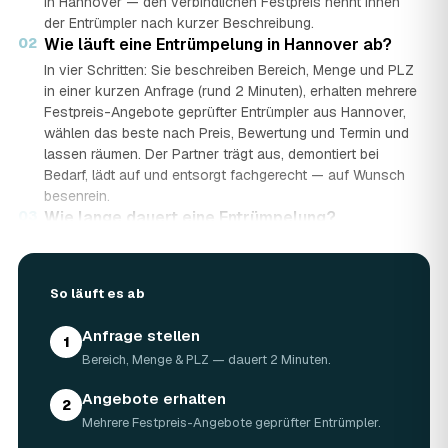
in Hannover — den verbindlichen Festpreis nennt Ihnen
der Entrümpler nach kurzer Beschreibung.
02
Wie läuft eine Entrümpelung in Hannover ab?
Veolia | Entsorgung Hannover
›
VH
Mecklenheidestraße 24, 30419 Hannover · ★ 3,6 (44)
In vier Schritten: Sie beschreiben Bereich, Menge und PLZ
in einer kurzen Anfrage (rund 2 Minuten), erhalten mehrere
Festpreis-Angebote geprüfter Entrümpler aus Hannover,
wählen das beste nach Preis, Bewertung und Termin und
lassen räumen. Der Partner trägt aus, demontiert bei
Bedarf, lädt auf und entsorgt fachgerecht — auf Wunsch
besenrein.
03
Wie lange dauert eine Entrümpelung?
Das hängt von der Größe ab: Ein Keller oder einzelner
Raum ist oft an einem halben bis ganzen Tag geräumt,
eine komplette Wohnung oder ein Haus in Hannover kann
So läuft es ab
ein bis zwei Tage dauern. Einen Termin gibt es häufig
schon innerhalb weniger Tage, bei akuten Fällen wie einer
Anfrage stellen
1
Messie-Wohnung auch kurzfristig.
Bereich, Menge & PLZ — dauert 2 Minuten.
04
Welche Gegenstände werden bei der
Entrümpelung entsorgt?
Angebote erhalten
2
Mitgenommen wird praktisch der gesamte Hausrat: Möbel,
Mehrere Festpreis-Angebote geprüfter Entrümpler.
Elektrogeräte, Teppiche, Kleidung, Kartons, Sperrmüll