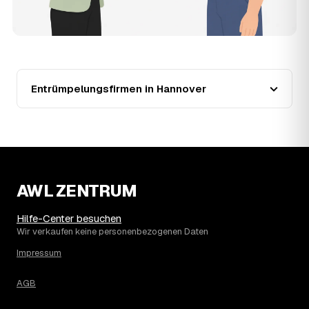
teurer?
Seit 2024 verlief die Preisentwicklung in Hannover fallend
(−26 %), mit dem bisherigen Höchststand im Jahr 2024.
Eine Prognose lässt sich daraus nicht ableiten, aber die
Daten zeigen: Wer frühzeitig anfragt, sichert sich das
aktuelle Preisniveau als Festpreis — unabhängig davon,
Entrümpelungsfirmen in Hannover
wie sich der Markt weiterentwickelt.
14
Warum schwankt der Preis zwischen 400 und
2.780 € in Hannover?
Die Spanne ergibt sich vor allem aus Menge und
Zugänglichkeit: Ein einzelner Keller oder Dachboden liegt
eher am unteren Ende, eine voll möblierte Wohnung mit
AWL ZENTRUM
Etage ohne Aufzug oder viel Sperrmüll eher am oberen.
Auch anrechenbare Wertgegenstände oder ein hoher
Sondermüllanteil verschieben den Endpreis. Den genauen
Hilfe-Center besuchen
Betrag für Ihren Fall erfahren Sie erst nach einer kurzen,
Wir verkaufen keine personenbezogenen Daten
kostenlosen Einschätzung.
Impressum
AGB