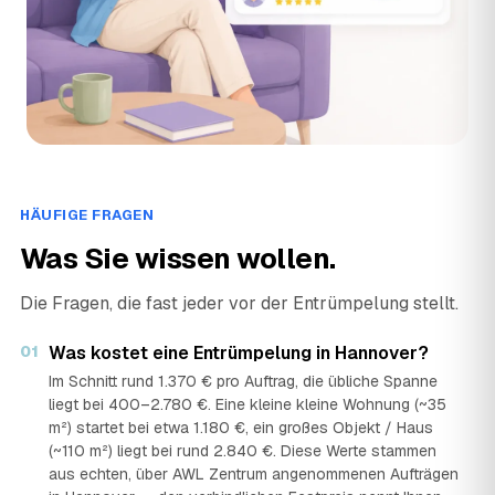
RÄUMUNGSEXPERTEN
›
RÄ
u. Steinbreite 21, 30455 Hannover · ★ 5 (99)
Rümpelfrei
›
RÜ
Enthorststraße 1, 30539 Hannover · ★ 5 (67)
SchrottiHannover - Schrotthändler Hannover
›
SH
Mattfeldstraße 19, 30455 Hannover · ★ 5 (59)
HÄUFIGE FRAGEN
SD Entrümpelungen Hannover - Entrümpelung - Entsorgung- Haushaltsauflösung - Büro
Was Sie wissen wollen.
›
SB
Schulenburger Landstraße 134, 30165 Hannover · ★ 5 (65)
Die Fragen, die fast jeder vor der Entrümpelung stellt.
Sebastian-Umzug/Transport/Entsorgung
›
SE
Sarstedter Str. 20, 30519 Hannover · ★ 5 (199)
01
Was kostet eine Entrümpelung in Hannover?
Im Schnitt rund 1.370 € pro Auftrag, die übliche Spanne
STARK Dienstleistungen - Haushaltsauflösung & Entrümpelung Hannover
liegt bei 400–2.780 €. Eine kleine kleine Wohnung (~35
›
SH
Uhlhornstraße 12, 30625 Hannover · ★ 4,9 (99)
m²) startet bei etwa 1.180 €, ein großes Objekt / Haus
(~110 m²) liegt bei rund 2.840 €. Diese Werte stammen
UMZUG TAXXI - Umzugsunternehmen Hannover
aus echten, über AWL Zentrum angenommenen Aufträgen
›
UH
Berkelmannstraße 16, 30539 Hannover · ★ 5 (176)