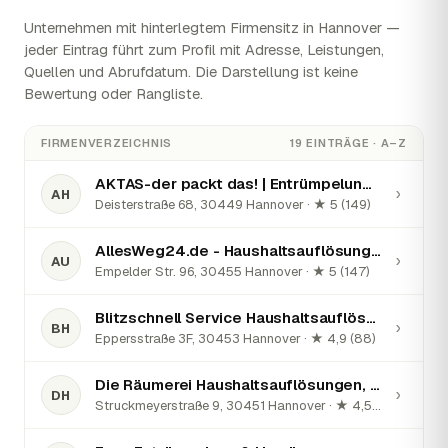
Unternehmen mit hinterlegtem Firmensitz in Hannover —
jeder Eintrag führt zum Profil mit Adresse, Leistungen,
Quellen und Abrufdatum. Die Darstellung ist keine
Bewertung oder Rangliste.
FIRMENVERZEICHNIS
19 EINTRÄGE · A–Z
AKTAS-der packt das! | Entrümpelung & Haushaltsauflösung
›
AH
Deisterstraße 68, 30449 Hannover · ★ 5 (149)
AllesWeg24.de - Haushaltsauflösungen Entrümpelungen Hannover & Umzüge
›
AU
Empelder Str. 96, 30455 Hannover · ★ 5 (147)
Blitzschnell Service Haushaltsauflösungen, Entrümpelungen, Wohnungsauflösungen Hannover
›
BH
Eppersstraße 3F, 30453 Hannover · ★ 4,9 (88)
Die Räumerei Haushaltsauflösungen, Wohnungsauflösungen und Entrümpelungen Hannover
›
DH
Struckmeyerstraße 9, 30451 Hannover · ★ 4,5 (37)