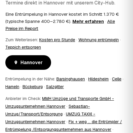
Termine direkt in
Hannover
mit unserem City-Hub.
Kosten?
Im Einzelfall ist das möglich — etwa bei einer
Eine Entrümpelung in Hannover kostet im Schnitt 1.370 €
Wohnungsauflösung im Rahmen von Sozialhilfe oder
(typische Spanne 400–2.780 €).
Mehr erfahren
·
Alle
einem vom Amt veranlassten Umzug. Wichtig: Den Antrag
Preise im Report
stellen Sie vor Auftragserteilung beim zuständigen Amt
und holen die Kostenübernahme schriftlich ein. AWL
Zum Weiterlesen:
Kosten pro Stunde
·
Wohnung entrümpeln
·
Zentrum vermittelt die Entrümpler, entscheidet aber nicht
Teppich entsorgen
über die Kostenübernahme.
08
Bekomme ich einen Entsorgungsnachweis?
Hannover
Ja. Die Partner entsorgen über zugelassene Höfe und
stellen auf Wunsch einen Entsorgungsnachweis aus —
wichtig zum Beispiel für Vermieter, Nachlassverwaltung
Entrümpelung in der Nähe:
Barsinghausen
·
Hildesheim
·
Celle
·
oder die eigene Dokumentation.
Hameln
·
Bückeburg
·
Salzgitter
09
Muss ich bei der Entrümpelung anwesend sein?
Nicht zwingend. Viele Kunden in Hannover sind nur zur
Anbieter im Check:
MMH Umzüge und Transporte GmbH -
Übergabe und zum Abschluss vor Ort; den genauen
Umzugsunternehmen Hannover
·
Sebastian-
Ablauf — etwa die Schlüsselübergabe — stimmen Sie
Umzug/Transport/Entsorgung
·
UMZUG TAXXI -
direkt mit dem Entrümpler ab.
10
Was ist im Festpreis enthalten?
Umzugsunternehmen Hannover
·
Fix + weg ... die Entrümpler /
Der Festpreis deckt in der Regel das komplette
Entrümpelung /Entsorgungsunternehmen aus Hannover
·