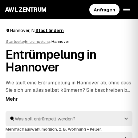
AWL ZENTRUM
Anfragen
Hannover, NI
Stadt ändern
Startseite
›
Entrümpelung
›
Hannover
Entrümpelung in
Hannover
Wie läuft eine Entrümpelung in Hannover ab, ohne dass
Sie sich um alles selbst kümmern? Sie beschreiben bei
AWL einmal, was weg soll – vom einzelnen Keller bis
zur kompletten
Haushaltsauflösung
–, dann melden
sich geprüfte Anbieter aus NI mit verbindlichen
Festpreisen. Sie wählen das beste Angebot aus, der
Rest passiert vor Ort: ausräumen, abtransportieren,
Mehrfachauswahl möglich, z. B. Wohnung + Keller.
fachgerecht entsorgen.