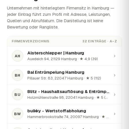
Unternehmen mit hinterlegtem Firmensitz in Hamburg —
jeder Eintrag führt zum Profil mit Adresse, Leistungen,
Quellen und Abrufdatum. Die Darstellung ist keine
Bewertung oder Rangliste.
FIRMENVERZEICHNIS
32 EINTRÄGE · A–Z
Alsterschlepper | Hamburg
›
AH
Auedeich 94, 21129 Hamburg · ★ 4,9 (39)
Bal Entrümpelung Hamburg
›
BH
Pillauer Str. 83, 22047 Hamburg · ★ 5 (112)
Blitz - Haushaltsauflösung & Entrümpelung & Umzug
›
BU
Holzmühlenstraße 98, 22041 Hamburg · ★ 5 (41)
bulkky - Wertstoffabholung
›
BW
Hammerbrookstraße 74, 20097 Hamburg · ★ 4,9 (107)