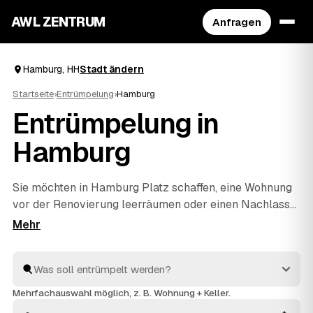
AWL ZENTRUM
Anfragen
Hamburg, HH
Stadt ändern
Startseite
›
Entrümpelung
›
Hamburg
Entrümpelung in
Hamburg
Sie möchten in Hamburg Platz schaffen, eine Wohnung
vor der Renovierung leerräumen oder einen Nachlass
auflösen? Beschreiben Sie Ihren Auftrag bei AWL
einmal, und schon erreichen Sie Festpreis-Angebote
von geprüften Entrümplern aus HH. Vom einzelnen
Raum bis zur kompletten
Haushaltsauflösung
wird
alles fachgerecht ausgeräumt und entsorgt. Sie
Mehrfachauswahl möglich, z. B. Wohnung + Keller.
behalten die Kosten von Anfang an im Blick.