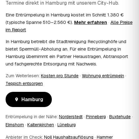
Termine direkt in
Hamburg
mit unserem City-Hub.
Im Einzelfall ist das möglich — etwa bei einer
Zack und Weg UG – Entrümpelung, Haushaltsauflösung & Umzug | Entsorgung | Hamburg
›
ZH
Wohnungsauflösung im Rahmen von Sozialhilfe oder
An d. Alster 6, 20099 Hamburg · ★ 5 (36)
Eine Entrümpelung in Hamburg kostet im Schnitt 1.380 €
einem vom Amt veranlassten Umzug. Wichtig: Den Antrag
(typische Spanne 510–2.560 €).
Mehr erfahren
·
Alle Preise
stellen Sie vor Auftragserteilung beim zuständigen Amt
im Report
und holen die Kostenübernahme schriftlich ein. AWL
Zentrum vermittelt die Entrümpler, entscheidet aber nicht
In Hamburg betreibt die Stadtreinigung Recyclinghöfe und
über die Kostenübernahme.
bietet Sperrmüll-Abholung an. Für eine Entrümpelung in
08
Bekomme ich einen Entsorgungsnachweis?
Hamburg übernimmt ein Partner Heraustragen, Abtransport
Ja. Die Partner entsorgen über zugelassene Höfe und
und fachgerechte Entsorgung mit Nachweis.
stellen auf Wunsch einen Entsorgungsnachweis aus —
wichtig zum Beispiel für Vermieter, Nachlassverwaltung
Zum Weiterlesen:
Kosten pro Stunde
·
Wohnung entrümpeln
·
oder die eigene Dokumentation.
Teppich entsorgen
09
Muss ich bei der Entrümpelung anwesend sein?
Nicht zwingend. Viele Kunden in Hamburg sind nur zur
Hamburg
Übergabe und zum Abschluss vor Ort; den genauen
Ablauf — etwa die Schlüsselübergabe — stimmen Sie
direkt mit dem Entrümpler ab.
Entrümpelung in der Nähe:
Norderstedt
·
Pinneberg
·
Buxtehude
·
10
Was ist im Festpreis enthalten?
Elmshorn
·
Kaltenkirchen
·
Lüneburg
Der Festpreis deckt in der Regel das komplette
Ausräumen, Tragen und Verladen, den Transport sowie die
Anbieter im Check:
Noll Haushaltsauflösung
·
Hammer