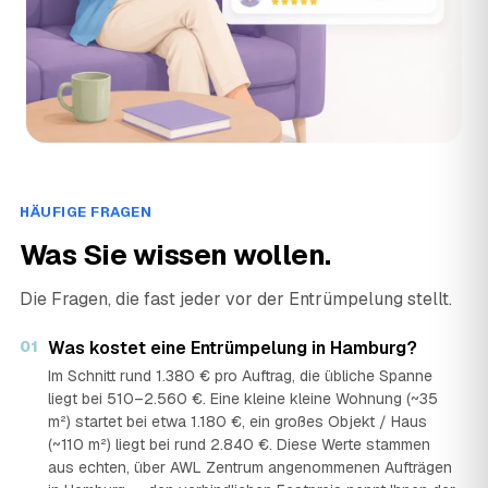
Freihelden GmbH
›
FG
Großmannstraße 129, 20539 Hamburg · ★ 5 (132)
Hamburg Entrümpler
›
HE
Heerbrook 29, 22589 Hamburg · ★ 5 (14)
Hammer Entrümpelung
›
HE
Mozartstraße 6, 22083 Hamburg · ★ 4,9 (97)
HÄUFIGE FRAGEN
HANSEDIENST - Entrümpelung
Was Sie wissen wollen.
›
HE
Stresowstraße 33D, 20539 Hamburg · ★ 5 (229)
Die Fragen, die fast jeder vor der Entrümpelung stellt.
Haushaltsauflösung Hamburg, Entrümpelung Hamburg
›
HH
Walddörferstraße 426, 22047 Hamburg · ★ 5 (17)
01
Was kostet eine Entrümpelung in Hamburg?
Im Schnitt rund 1.380 € pro Auftrag, die übliche Spanne
Haushaltsauflösung Kleit
liegt bei 510–2.560 €. Eine kleine kleine Wohnung (~35
›
HK
Wendenstraße 309/3.OG, 20537 Hamburg · ★ 5 (11)
m²) startet bei etwa 1.180 €, ein großes Objekt / Haus
(~110 m²) liegt bei rund 2.840 €. Diese Werte stammen
HEG Hamburger Entsorgungsgesellschaft mbH
aus echten, über AWL Zentrum angenommenen Aufträgen
›
HM
Bredowstraße 13, 22113 Hamburg · ★ 2,6 (36)