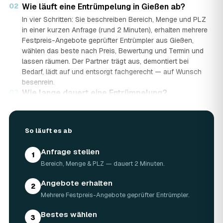
02
Wie läuft eine Entrümpelung in Gießen ab?
In vier Schritten: Sie beschreiben Bereich, Menge und PLZ
in einer kurzen Anfrage (rund 2 Minuten), erhalten mehrere
Festpreis-Angebote geprüfter Entrümpler aus Gießen,
wählen das beste nach Preis, Bewertung und Termin und
lassen räumen. Der Partner trägt aus, demontiert bei
Bedarf, lädt auf und entsorgt fachgerecht — auf Wunsch
besenrein.
03
Wie lange dauert eine Entrümpelung?
Das hängt von der Größe ab: Ein Keller oder einzelner
Raum ist oft an einem halben bis ganzen Tag geräumt,
eine komplette Wohnung oder ein Haus in Gießen kann
So läuft es ab
ein bis zwei Tage dauern. Einen Termin gibt es häufig
schon innerhalb weniger Tage, bei akuten Fällen wie einer
Anfrage stellen
1
Messie-Wohnung auch kurzfristig.
Bereich, Menge & PLZ — dauert 2 Minuten.
04
Welche Gegenstände werden bei der
Entrümpelung entsorgt?
Angebote erhalten
2
Mitgenommen wird praktisch der gesamte Hausrat: Möbel,
Mehrere Festpreis-Angebote geprüfter Entrümpler.
Elektrogeräte, Teppiche, Kleidung, Kartons, Sperrmüll
sowie Keller- und Dachbodengerümpel. Sondermüll und
Bestes wählen
3