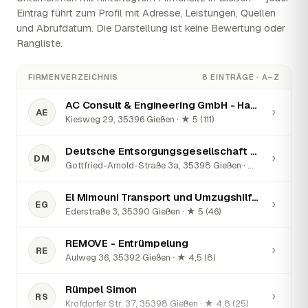
Eintrag führt zum Profil mit Adresse, Leistungen, Quellen
und Abrufdatum. Die Darstellung ist keine Bewertung oder
Rangliste.
FIRMENVERZEICHNIS
8 EINTRÄGE · A–Z
AC Consult & Engineering GmbH - Haushaltsauflösung & Entrümpelung
›
AE
Kiesweg 29, 35396 Gießen · ★ 5 (111)
Deutsche Entsorgungsgesellschaft mbH
›
DM
Gottfried-Arnold-Straße 3a, 35398 Gießen · ★ 5 (12)
El Mimouni Transport und Umzugshilfe Gießen
›
EG
Ederstraße 3, 35390 Gießen · ★ 5 (46)
REMOVE - Entrümpelung
›
RE
Aulweg 36, 35392 Gießen · ★ 4,5 (8)
Rümpel Simon
›
RS
Krofdorfer Str. 37, 35398 Gießen · ★ 4,8 (25)