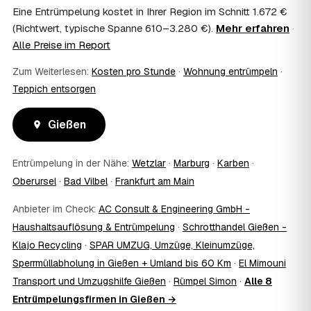
Wohnungsauflösung im Rahmen von Sozialhilfe oder
Eine Entrümpelung kostet in Ihrer Region im Schnitt 1.672 €
einem vom Amt veranlassten Umzug. Wichtig: Den Antrag
(Richtwert, typische Spanne 610–3.280 €).
Mehr erfahren
·
stellen Sie vor Auftragserteilung beim zuständigen Amt
Alle Preise im Report
und holen die Kostenübernahme schriftlich ein. AWL
Zentrum vermittelt die Entrümpler, entscheidet aber nicht
Zum Weiterlesen:
Kosten pro Stunde
·
Wohnung entrümpeln
·
über die Kostenübernahme.
Teppich entsorgen
08
Bekomme ich einen Entsorgungsnachweis?
Ja. Die Partner entsorgen über zugelassene Höfe und
Gießen
stellen auf Wunsch einen Entsorgungsnachweis aus —
wichtig zum Beispiel für Vermieter, Nachlassverwaltung
oder die eigene Dokumentation.
Entrümpelung in der Nähe:
Wetzlar
·
Marburg
·
Karben
·
09
Muss ich bei der Entrümpelung anwesend sein?
Oberursel
·
Bad Vilbel
·
Frankfurt am Main
Nicht zwingend. Viele Kunden in Gießen sind nur zur
Übergabe und zum Abschluss vor Ort; den genauen
Anbieter im Check:
AC Consult & Engineering GmbH -
Ablauf — etwa die Schlüsselübergabe — stimmen Sie
Haushaltsauflösung & Entrümpelung
·
Schrotthandel Gießen -
direkt mit dem Entrümpler ab.
10
Klajo Recycling
Was ist im Festpreis enthalten?
·
SPAR UMZUG, Umzüge, Kleinumzüge,
Sperrmüllabholung in Gießen + Umland bis 60 Km
·
El Mimouni
Der Festpreis deckt in der Regel das komplette
Ausräumen, Tragen und Verladen, den Transport sowie die
Transport und Umzugshilfe Gießen
·
Rümpel Simon
·
Alle 8
fachgerechte Entsorgung ab — auf Wunsch inklusive
Entrümpelungsfirmen in Gießen →
besenreiner Übergabe. Es gibt keine versteckten