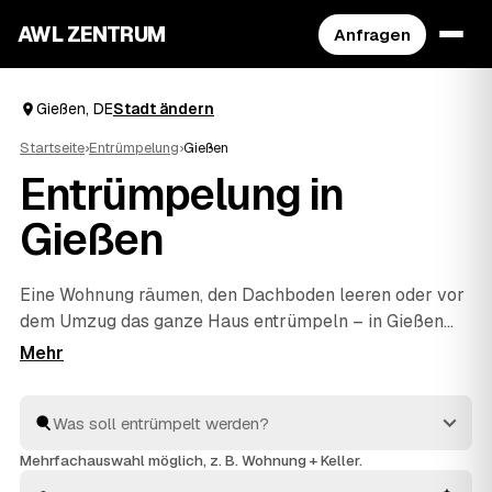
AWL ZENTRUM
Anfragen
Gießen, DE
Stadt ändern
Startseite
›
Entrümpelung
›
Gießen
Entrümpelung in
Gießen
Eine Wohnung räumen, den Dachboden leeren oder vor
dem Umzug das ganze Haus entrümpeln – in Gießen
müssen Sie sich dafür nicht selbst auf die Suche nach
einem Betrieb machen. Über AWL stellen Sie eine
einzige Anfrage und erhalten Festpreis-Angebote von
geprüften Anbietern aus der Umgebung. Egal ob kleiner
Auftrag oder komplette
Haushaltsauflösung
: Sie
Mehrfachauswahl möglich, z. B. Wohnung + Keller.
vergleichen, wählen aus und alles wird fachgerecht