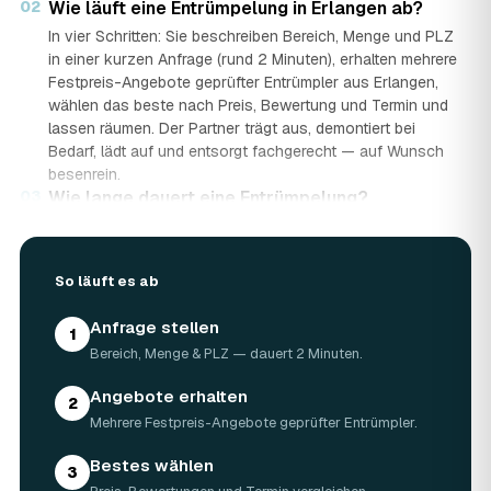
02
Wie läuft eine Entrümpelung in Erlangen ab?
In vier Schritten: Sie beschreiben Bereich, Menge und PLZ
in einer kurzen Anfrage (rund 2 Minuten), erhalten mehrere
Festpreis-Angebote geprüfter Entrümpler aus Erlangen,
wählen das beste nach Preis, Bewertung und Termin und
lassen räumen. Der Partner trägt aus, demontiert bei
Bedarf, lädt auf und entsorgt fachgerecht — auf Wunsch
besenrein.
03
Wie lange dauert eine Entrümpelung?
Das hängt von der Größe ab: Ein Keller oder einzelner
Raum ist oft an einem halben bis ganzen Tag geräumt,
eine komplette Wohnung oder ein Haus in Erlangen kann
So läuft es ab
ein bis zwei Tage dauern. Einen Termin gibt es häufig
schon innerhalb weniger Tage, bei akuten Fällen wie einer
Anfrage stellen
1
Messie-Wohnung auch kurzfristig.
Bereich, Menge & PLZ — dauert 2 Minuten.
04
Welche Gegenstände werden bei der
Entrümpelung entsorgt?
Angebote erhalten
2
Mitgenommen wird praktisch der gesamte Hausrat: Möbel,
Mehrere Festpreis-Angebote geprüfter Entrümpler.
Elektrogeräte, Teppiche, Kleidung, Kartons, Sperrmüll
sowie Keller- und Dachbodengerümpel. Sondermüll und
Bestes wählen
3
Gefahrstoffe werden gesondert behandelt. Alles geht