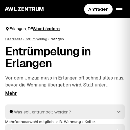
AWL ZENTRUM
Anfragen
Erlangen, DE
Stadt ändern
Startseite
›
Entrümpelung
›
Erlangen
Entrümpelung in
Erlangen
Vor dem Umzug muss in Erlangen oft schnell alles raus,
bevor die Wohnung übergeben wird. Statt unter
Zeitdruck den erstbesten Betrieb zu nehmen, stellen
Sie über AWL eine Anfrage und bekommen Festpreis-
Angebote geprüfter Entrümpler aus Erlangen bis
Fürth
und
Nürnberg
. So vergleichen Sie Preise und Termine,
auch wenn es eilig ist. Die Profis kümmern sich ums
Mehrfachauswahl möglich, z. B. Wohnung + Keller.
Ausräumen und die fachgerechte Entsorgung.