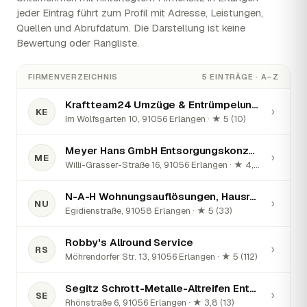
jeder Eintrag führt zum Profil mit Adresse, Leistungen,
Quellen und Abrufdatum. Die Darstellung ist keine
Bewertung oder Rangliste.
FIRMENVERZEICHNIS
5 EINTRÄGE · A–Z
Kraftteam24 Umzüge & Entrümpelungen Erlangen
›
KE
Im Wolfsgarten 10, 91056 Erlangen · ★ 5 (10)
Meyer Hans GmbH Entsorgungskonzepte
›
ME
Willi-Grasser-Straße 16, 91056 Erlangen · ★ 4,8 (31)
N-A-H Wohnungsauflösungen, Hausräumung und Entrümpelungen günstig und top in Erlangen und Umgebung
›
NU
Egidienstraße, 91058 Erlangen · ★ 5 (33)
Robby's Allround Service
›
RS
Möhrendorfer Str. 13, 91056 Erlangen · ★ 5 (112)
Segitz Schrott-Metalle-Altreifen Entsorgung
›
SE
Rhönstraße 6, 91056 Erlangen · ★ 3,8 (13)