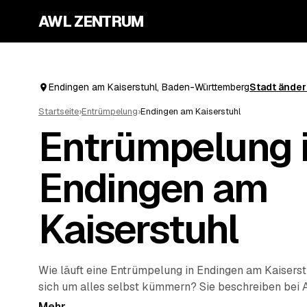
AWL ZENTRUM
Endingen am Kaiserstuhl, Baden-Württemberg
Stadt ände
Startseite
›
Entrümpelung
›
Endingen am Kaiserstuhl
Entrümpelung 
Endingen am
Kaiserstuhl
Wie läuft eine Entrümpelung in Endingen am Kaiserst
sich um alles selbst kümmern? Sie beschreiben bei
soll – vom einzelnen Keller bis zur kompletten
Haush