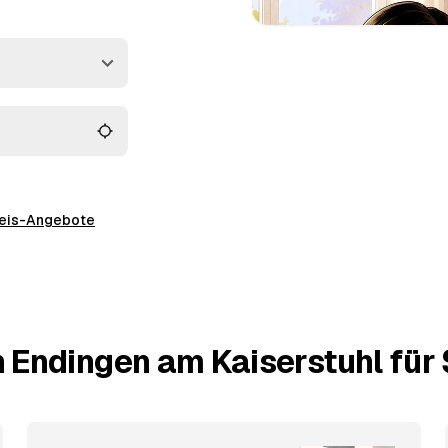
rg mit verbindlichen
est passiert vor Ort:
preis-Angebote
 Endingen am Kaiserstuhl für 