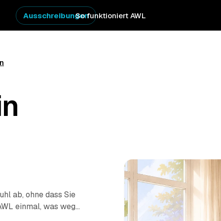
Ausschreibungen
So funktioniert AWL
rn
in
uhl ab, ohne dass Sie
 AWL einmal, was weg
altsauflösung
–, dann