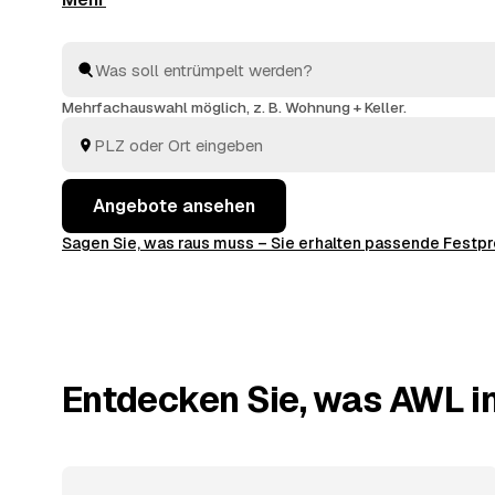
melden sich geprüfte Anbieter aus Baden-Württembe
Festpreisen. Sie wählen das beste Angebot aus, der R
ausräumen, abtransportieren, fachgerecht entsorgen.
Mehrfachauswahl möglich, z. B. Wohnung + Keller.
Angebote ansehen
Sagen Sie, was raus muss – Sie erhalten passende Fest
Entdecken Sie, was AWL in