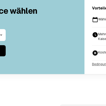
ce wählen
Vorteil
Wähl
Mehr
Kaise
Kost
Bedingu