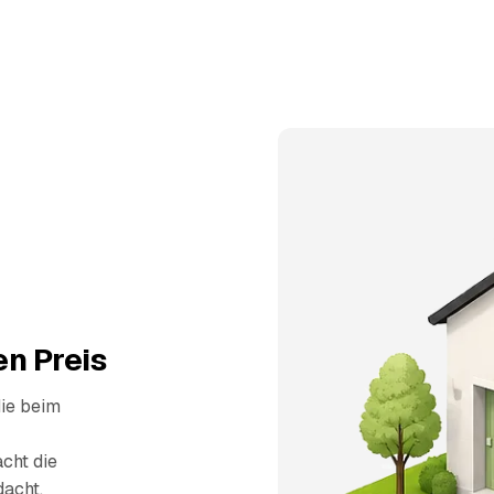
n Preis
die beim
cht die
dacht.