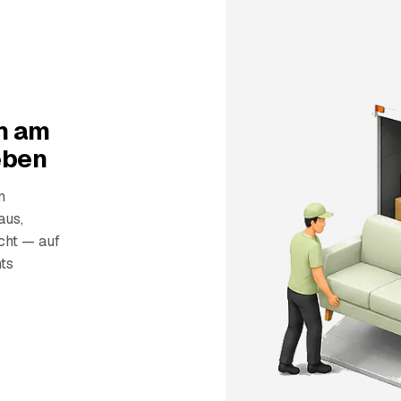
n am
eben
n
aus,
echt — auf
ts