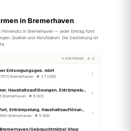
irmen in
Bremerhaven
Firmensitz in Bremerhaven — jeder Eintrag führt
ungen, Quellen und Abrufdatum. Die Darstellung ist
te.
11 EINTRÄGE · A–Z
er Entsorgungsges. mbH
›
27570 Bremerhaven · ★ 3,7 (269)
Die Seestadtpacker, Haushaltsauflösungen, Entrümpelungen, Transporte
›
8 Bremerhaven · ★ 5 (90)
Entrümpelung Sofort, Entrümpelung, Haushaltsauflösung, Abrissarbeiten
›
7580 Bremerhaven · ★ 5 (89)
-Bremerhaven/Gebrauchtmöbel Shop