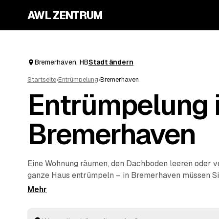
AWL ZENTRUM
Bremerhaven, HB
Stadt ändern
Startseite
›
Entrümpelung
›
Bremerhaven
Entrümpelung 
Bremerhaven
Eine Wohnung räumen, den Dachboden leeren oder 
ganze Haus entrümpeln – in Bremerhaven müssen Sie
selbst auf die Suche nach einem Betrieb machen. Üb
eine einzige Anfrage und erhalten Festpreis-Angebo
Anbietern aus der Umgebung. Egal ob kleiner Auftra