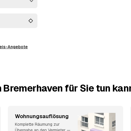
 alles wird fachgerecht
preis-Angebote
n Bremerhaven für Sie tun kan
Wohnungsauflösung
Komplette Räumung zur
Übergabe an den Vermieter —