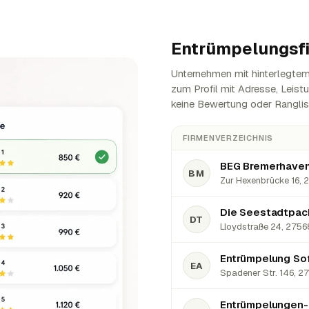
Entrümpelungsf
Unternehmen mit hinterlegtem 
zum Profil mit Adresse, Leist
keine Bewertung oder Ranglis
FIRMENVERZEICHNIS
BEG Bremerhaven
BM
Zur Hexenbrücke 16, 
DT
Lloydstraße 24, 2756
EA
Spadener Str. 146, 2
Entrümpelungen