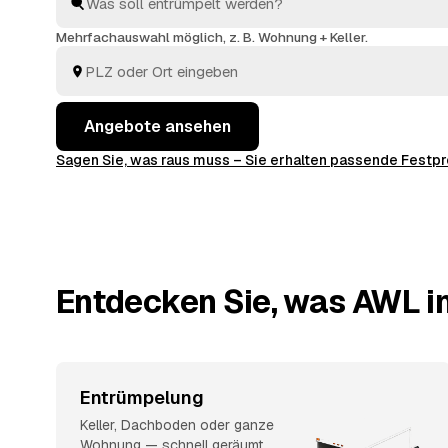
Haushaltsauflösung
: Sie vergleichen, wählen aus und
entsorgt.
Mehrfachauswahl möglich, z. B. Wohnung + Keller.
Angebote ansehen
Sagen Sie, was raus muss – Sie erhalten passende Fest
Entdecken Sie, was AWL i
Entrümpelung
Keller, Dachboden oder ganze
Wohnung — schnell geräumt