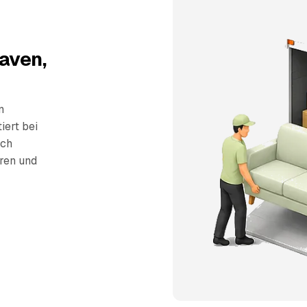
aven,
n
iert bei
sch
eren und