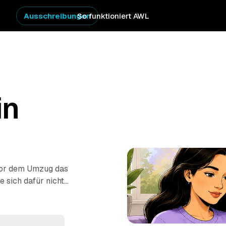
Ausschreibungen
So funktioniert AWL
in
vor dem Umzug das
 sich dafür nicht
er AWL stellen Sie
te von geprüften
g oder komplette