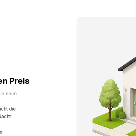
n Preis
die beim
cht die
dacht.
g