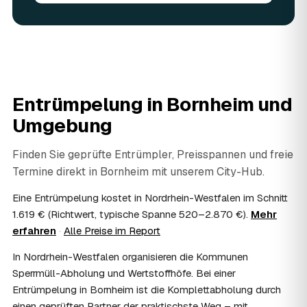
Geben Sie vorhandene Wertsachen einfach in der
Anfrage an.
06
Ist eine Entrümpelung steuerlich absetzbar?
In vielen Fällen ja: Arbeits-, Fahrt- und
Entsorgungskosten lassen sich als haushaltsnahe
Dienstleistung bzw. Handwerkerleistung anteilig
Entrümpelung in
Bornheim
und
absetzen, sofern es um einen selbst genutzten Haushalt
geht und Sie die Rechnung per Überweisung begleichen.
Umgebung
AWL Zentrum vermittelt nur die Entrümpler und ersetzt
keine Steuerberatung — die konkrete Anrechnung klären
Finden Sie geprüfte Entrümpler, Preisspannen und freie
Sie mit Ihrem Finanzamt oder Steuerberater.
Termine direkt in
Bornheim
mit unserem City-Hub.
07
Übernimmt das Sozialamt oder Jobcenter die
Kosten?
Eine Entrümpelung kostet in Nordrhein-Westfalen im Schnitt
Im Einzelfall ist das möglich — etwa bei einer
1.619 € (Richtwert, typische Spanne 520–2.870 €).
Mehr
Wohnungsauflösung im Rahmen von Sozialhilfe oder
erfahren
·
Alle Preise im Report
einem vom Amt veranlassten Umzug. Wichtig: Den Antrag
stellen Sie vor Auftragserteilung beim zuständigen Amt
In Nordrhein-Westfalen organisieren die Kommunen
und holen die Kostenübernahme schriftlich ein. AWL
Sperrmüll-Abholung und Wertstoffhöfe. Bei einer
Zentrum vermittelt die Entrümpler, entscheidet aber nicht
Entrümpelung in Bornheim ist die Komplettabholung durch
über die Kostenübernahme.
einen geprüften Partner der praktischste Weg – mit
08