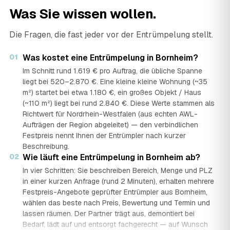
Was Sie wissen wollen.
Die Fragen, die fast jeder vor der Entrümpelung stellt.
01
Was kostet eine Entrümpelung in Bornheim?
Im Schnitt rund 1.619 € pro Auftrag, die übliche Spanne
liegt bei 520–2.870 €. Eine kleine kleine Wohnung (~35
m²) startet bei etwa 1.180 €, ein großes Objekt / Haus
(~110 m²) liegt bei rund 2.840 €. Diese Werte stammen als
Richtwert für Nordrhein-Westfalen (aus echten AWL-
Aufträgen der Region abgeleitet) — den verbindlichen
Festpreis nennt Ihnen der Entrümpler nach kurzer
Beschreibung.
02
Wie läuft eine Entrümpelung in Bornheim ab?
In vier Schritten: Sie beschreiben Bereich, Menge und PLZ
in einer kurzen Anfrage (rund 2 Minuten), erhalten mehrere
Festpreis-Angebote geprüfter Entrümpler aus Bornheim,
wählen das beste nach Preis, Bewertung und Termin und
lassen räumen. Der Partner trägt aus, demontiert bei
Bedarf, lädt auf und entsorgt fachgerecht — auf Wunsch