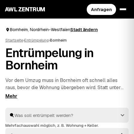
AWL ZENTRUM
Anfragen
Bornheim, Nordrhein-Westfalen
Stadt ändern
Startseite
›
Entrümpelung
›
Bornheim
Entrümpelung in
Bornheim
Vor dem Umzug muss in Bornheim oft schnell alles
raus, bevor die Wohnung übergeben wird. Statt unter
Zeitdruck den erstbesten Betrieb zu nehmen, stellen
Sie über AWL eine Anfrage und bekommen Festpreis-
Angebote geprüfter Entrümpler aus Bornheim bis
Wesseling
und
Niederkassel
. So vergleichen Sie Preise
und Termine, auch wenn es eilig ist. Die Profis kümmern
Mehrfachauswahl möglich, z. B. Wohnung + Keller.
sich ums Ausräumen und die fachgerechte Entsorgung.