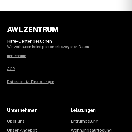
Die Spanne ergibt sich vor allem aus Menge und
Zugänglichkeit: Ein einzelner Keller oder Dachboden liegt
eher am unteren Ende, eine voll möblierte Wohnung mit
Etage ohne Aufzug oder viel Sperrmüll eher am oberen.
AWL ZENTRUM
Auch anrechenbare Wertgegenstände oder ein hoher
Sondermüllanteil verschieben den Endpreis. Den genauen
Hilfe-Center besuchen
Betrag für Ihren Fall erfahren Sie erst nach einer kurzen,
Wir verkaufen keine personenbezogenen Daten
kostenlosen Einschätzung.
Impressum
AGB
Datenschutz-Einstellungen
Unternehmen
Leistungen
Über uns
Entrümpelung
Unser Angebot
Wohnungsauflösung