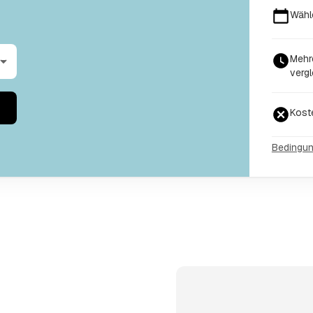
Wähl
Mehr
vergl
Kost
Bedingu