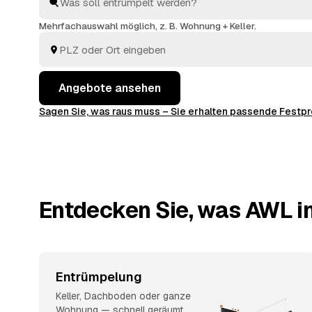
Haushaltsauflösung
: Sie vergleichen, wählen aus und
entsorgt.
Mehrfachauswahl möglich, z. B. Wohnung + Keller.
Angebote ansehen
Sagen Sie, was raus muss – Sie erhalten passende Fest
Entdecken Sie, was AWL in
Entrümpelung
Keller, Dachboden oder ganze
Wohnung — schnell geräumt