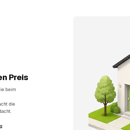
n Preis
die beim
cht die
dacht.
g