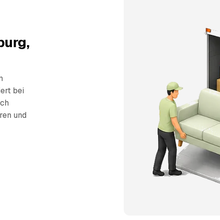
burg,
n
ert bei
sch
eren und