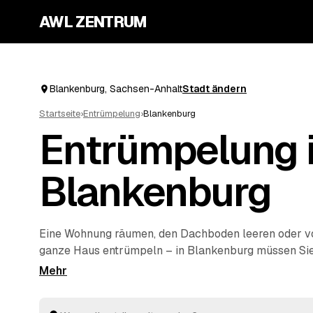
AWL ZENTRUM
Blankenburg, Sachsen-Anhalt
Stadt ändern
Startseite
›
Entrümpelung
›
Blankenburg
Entrümpelung 
Blankenburg
Eine Wohnung räumen, den Dachboden leeren oder 
ganze Haus entrümpeln – in Blankenburg müssen Sie 
selbst auf die Suche nach einem Betrieb machen. Üb
eine einzige Anfrage und erhalten Festpreis-Angebo
Anbietern aus der Umgebung. Egal ob kleiner Auftra