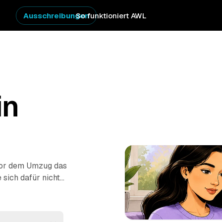
Ausschreibungen
So funktioniert AWL
in
vor dem Umzug das
sich dafür nicht
er AWL stellen Sie
te von geprüften
g oder komplette