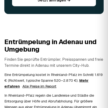
Jetzt anfragen →
Sie vorhandene Wertsachen einfach in der Anfrage an.
06
Ist eine Entrümpelung steuerlich absetzbar?
In vielen Fällen ja: Arbeits-, Fahrt- und
Entsorgungskosten lassen sich als haushaltsnahe
Dienstleistung bzw. Handwerkerleistung anteilig
absetzen, sofern es um einen selbst genutzten Haushalt
geht und Sie die Rechnung per Überweisung begleichen.
Entrümpelung in
Adenau
und
AWL Zentrum vermittelt nur die Entrümpler und ersetzt
keine Steuerberatung — die konkrete Anrechnung klären
Umgebung
Sie mit Ihrem Finanzamt oder Steuerberater.
07
Übernimmt das Sozialamt oder Jobcenter die
Finden Sie geprüfte Entrümpler, Preisspannen und freie
Kosten?
Termine direkt in
Adenau
mit unserem City-Hub.
Im Einzelfall ist das möglich — etwa bei einer
Wohnungsauflösung im Rahmen von Sozialhilfe oder
Eine Entrümpelung kostet in Rheinland-Pfalz im Schnitt 1.619
einem vom Amt veranlassten Umzug. Wichtig: Den Antrag
€ (Richtwert, typische Spanne 520–2.870 €).
Mehr
stellen Sie vor Auftragserteilung beim zuständigen Amt
erfahren
·
Alle Preise im Report
und holen die Kostenübernahme schriftlich ein. AWL
Zentrum vermittelt die Entrümpler, entscheidet aber nicht
In Rheinland-Pfalz regeln die Landkreise und Städte die
über die Kostenübernahme.
Entsorgung über Höfe und Abrufabholung. Für größere
08
Bekomme ich einen Entsorgungsnachweis?
Mengen aus einer Entrümpelung in Adenau übernimmt ein