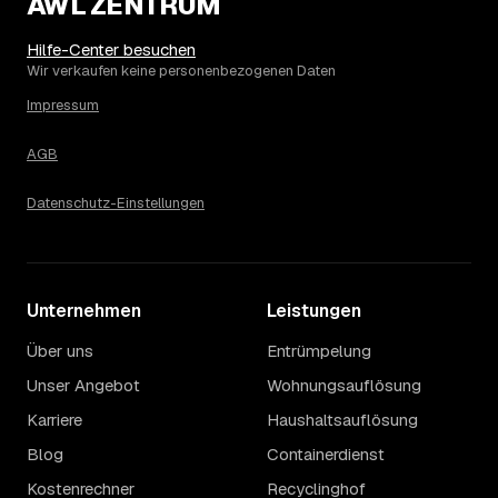
AWL ZENTRUM
Die Spanne ergibt sich vor allem aus Menge und
Zugänglichkeit: Ein einzelner Keller oder Dachboden liegt
eher am unteren Ende, eine voll möblierte Wohnung mit
Hilfe-Center besuchen
Etage ohne Aufzug oder viel Sperrmüll eher am oberen.
Wir verkaufen keine personenbezogenen Daten
Auch anrechenbare Wertgegenstände oder ein hoher
Impressum
Sondermüllanteil verschieben den Endpreis. Den genauen
Betrag für Ihren Fall erfahren Sie erst nach einer kurzen,
AGB
kostenlosen Einschätzung.
Datenschutz-Einstellungen
Unternehmen
Leistungen
Über uns
Entrümpelung
Unser Angebot
Wohnungsauflösung
Karriere
Haushaltsauflösung
Blog
Containerdienst
Kostenrechner
Recyclinghof