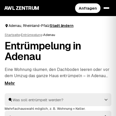
AWL ZENTRUM
Anfragen
Adenau, Rheinland-Pfalz
Stadt ändern
Startseite
›
Entrümpelung
›
Adenau
Entrümpelung in
Adenau
Eine Wohnung räumen, den Dachboden leeren oder vor
dem Umzug das ganze Haus entrümpeln – in Adenau
müssen Sie sich dafür nicht selbst auf die Suche nach
einem Betrieb machen. Über AWL stellen Sie eine
einzige Anfrage und erhalten Festpreis-Angebote von
geprüften Anbietern aus der Umgebung. Egal ob kleiner
Auftrag oder komplette
Haushaltsauflösung
: Sie
Mehrfachauswahl möglich, z. B. Wohnung + Keller.
vergleichen, wählen aus und alles wird fachgerecht