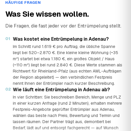
HÄUFIGE FRAGEN
Was Sie wissen wollen.
Die Fragen, die fast jeder vor der Entrümpelung stellt.
01
Was kostet eine Entrümpelung in Adenau?
Im Schnitt rund 1.619 € pro Auftrag, die übliche Spanne
liegt bei 520–2.870 €. Eine kleine kleine Wohnung (~35
m²) startet bei etwa 1.180 €, ein großes Objekt / Haus
(~110 m²) liegt bei rund 2.840 €. Diese Werte stammen als
Richtwert für Rheinland-Pfalz (aus echten AWL-Aufträgen
der Region abgeleitet) — den verbindlichen Festpreis
nennt Ihnen der Entrümpler nach kurzer Beschreibung.
02
Wie läuft eine Entrümpelung in Adenau ab?
In vier Schritten: Sie beschreiben Bereich, Menge und PLZ
in einer kurzen Anfrage (rund 2 Minuten), erhalten mehrere
Festpreis-Angebote geprüfter Entrümpler aus Adenau,
wählen das beste nach Preis, Bewertung und Termin und
lassen räumen. Der Partner trägt aus, demontiert bei
Bedarf, lädt auf und entsorgt fachgerecht — auf Wunsch