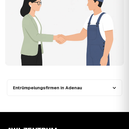
der Entrümpler, den Sie selbst auswählen.
12
Was kostet die Entrümpelung einer normalen
Wohnung in Adenau?
Für eine durchschnittliche Wohnung mit rund 65 m² liegen
die Kosten in Adenau bei etwa 1.840 €, das entspricht im
Schnitt rund 30,4 € je Quadratmeter. Zugänglichkeit
(Etage, Aufzug), Menge und Sperrmüllanteil verschieben
den Preis nach oben oder unten — den genauen
Festpreis nennt Ihnen der Entrümpler nach kurzer
Beschreibung.
13
Werden Entrümpelungen in Adenau in Zukunft
teurer?
Seit 2020 verlief die Preisentwicklung in Adenau steigend
(+9 %), mit dem bisherigen Höchststand im Jahr 2021.
Entrümpelungsfirmen in Adenau
Eine Prognose lässt sich daraus nicht ableiten, aber die
Daten zeigen: Wer frühzeitig anfragt, sichert sich das
aktuelle Preisniveau als Festpreis — unabhängig davon,
wie sich der Markt weiterentwickelt.
14
Warum schwankt der Preis zwischen 520 und
2.870 € in Adenau?